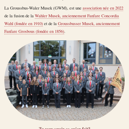
La Groussbus-Waler Musek (GWM), est une
association née en 2022
de la fusion de la
Wahler Musek,
anciennement Fanfare Concordia
Wahl (fondée en 1910)
et de la
Groussbusser Musek, anciennement
Fanfare Grosbous (fondée en 1856)
.
Tu veux savoir ce qu'on fait?