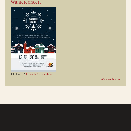
Wanterconcert
13. Dez.
/
Kierch Groussbus
Weider News