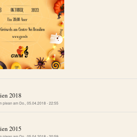
lien 2018
on
plean
am
Do., 05.04.2018 - 22:55
lien 2015
on
plean
am
Do., 05.04.2018 - 20:59