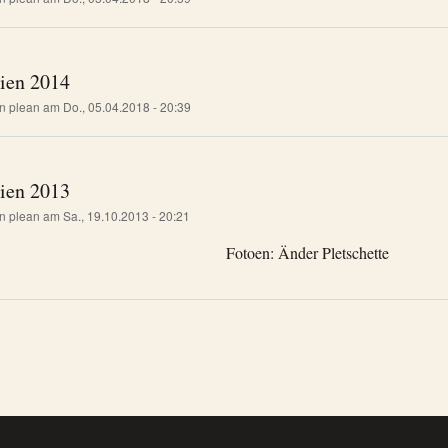
lien 2014
on
plean
am
Do., 05.04.2018 - 20:39
lien 2013
on
plean
am
Sa., 19.10.2013 - 20:21
Fotoen: Änder Pletschette