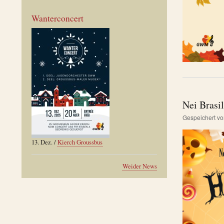
Wanterconcert
Nei Brasi
Gespeichert v
13. Dez.
/
Kierch Groussbus
Weider News