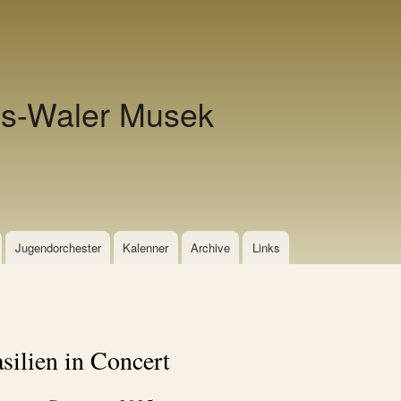
Direkt zum Inhalt
s-Waler Musek
Jugendorchester
Kalenner
Archive
Links
silien in Concert