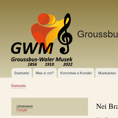
Benutzermenü
Groussbu
Hauptnavigation
Startseite
Wee si mir?
Kommitee a Kontakt
Musikanten
Pfadnavigation
Startseite
Nei Bra
Lëtzebuiesch
Français