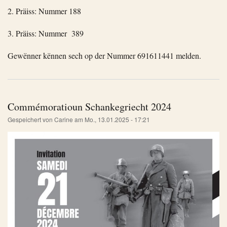
2. Präiss: Nummer 188
3. Präiss: Nummer 389
Gewënner kënnen sech op der Nummer 691611441 melden.
Commémoratioun Schankegriecht 2024
Gespeichert von
Carine
am
Mo., 13.01.2025 - 17:21