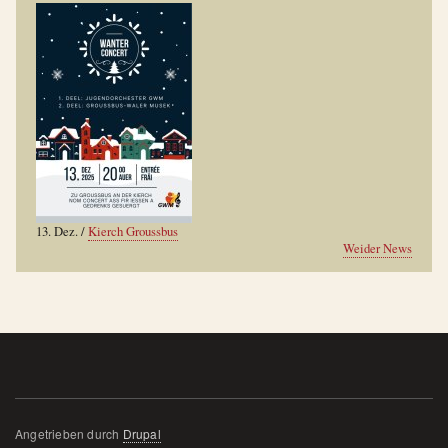
13. Dez.
/
Kierch Groussbus
Weider News
Angetrieben durch
Drupal