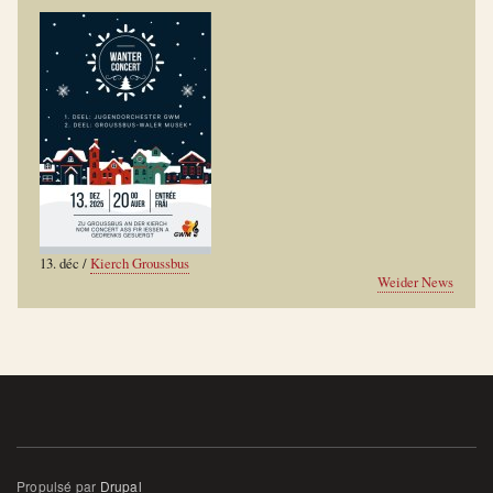
13. déc
/
Kierch Groussbus
Weider News
Propulsé par
Drupal