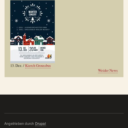
13. Dez.
/
Kierch Groussbus
Weider News
Angetrieben durch
Drupal